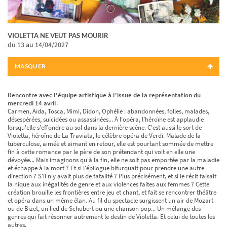
VIOLETTA NE VEUT PAS MOURIR
du 13
au 14/04/2027
MASQUER
Rencontre avec l'équipe artistique à l'issue de la représentation du
mercredi 14 avril
.
Carmen, Aïda, Tosca, Mimi, Didon, Ophélie : abandonnées, folles, malades,
désespérées, suicidées ou assassinées... À l'opéra, l'héroïne est applaudie
lorsqu'elle s'effondre au sol dans la dernière scène. C'est aussi le sort de
Violetta, héroïne de La Traviata, le célèbre opéra de Verdi. Malade de la
tuberculose, aimée et aimant en retour, elle est pourtant sommée de mettre
fin à cette romance par le père de son prétendant qui voit en elle une
dévoyée... Mais imaginons qu'à la fin, elle ne soit pas emportée par la maladie
et échappe à la mort ? Et si l'épilogue bifurquait pour prendre une autre
direction ? S'il n'y avait plus de fatalité ? Plus précisément, et si le récit faisait
la nique aux inégalités de genre et aux violences faites aux femmes ? Cette
création brouille les frontières entre jeu et chant, et fait se rencontrer théâtre
et opéra dans un même élan. Au fil du spectacle surgissent un air de Mozart
ou de Bizet, un lied de Schubert ou une chanson pop... Un mélange des
genres qui fait résonner autrement le destin de Violetta. Et celui de toutes les
autres.