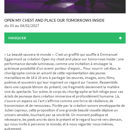
OPEN MY CHEST AND PLACE OUR TOMORROWS INSIDE
du 03
au 04/02/2027
MASQUER
« La beauté sauvera le monde ». C'est un graffiti qui souffle à Emmanuel
Eggermont sa création Open my chest and place our tomorrows inside : une
performance dansée lumineuse, comme une invitation à envisager la
précieuse possibilité d'un avenir porteur d'espoir... Pour nourrir cet élan, le
chorégraphe convie en amont de cette représentation des jeunes
marseillais·es de 18 à 25 ans à partager les œuvres, images, sons, films,
poèmes et souvenirs qui leur inspirent un regard sur l'avenir. Rassemblés
dans une capsule témoin du présent, ces fragments deviennent la matière
vive du spectacle. Sur scène, le corps du chorégraphe se fait refuge pour ces
éclats de jeunesse dans création immersive et profondément humaine. Là,
s'ouvre un espace où l'art s'affirme comme une force de résilience, de
transmission et de renouveau. Portée par la création sonore enveloppante de
Julien Lepreux, cette proposition d'une grande beauté visuelle déploie un
univers sensible, touchant par sa sincérité. Un moment poétique et
nécessaire, les pieds ancrés dans le présent et le regard tourné vers demain,
qui nous invite à percevoir le monde, et à nous regarder nous-mêmes,
autrement.