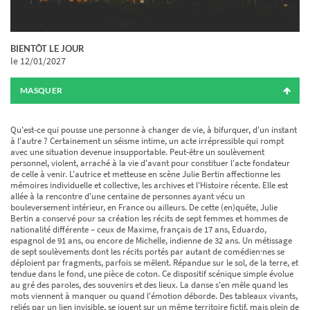
BIENTÔT LE JOUR
le 12/01/2027
MASQUER
Qu'est-ce qui pousse une personne à changer de vie, à bifurquer, d'un instant
à l'autre ? Certainement un séisme intime, un acte irrépressible qui rompt
avec une situation devenue insupportable. Peut-être un soulèvement
personnel, violent, arraché à la vie d'avant pour constituer l'acte fondateur
de celle à venir. L'autrice et metteuse en scène Julie Bertin affectionne les
mémoires individuelle et collective, les archives et l'Histoire récente. Elle est
allée à la rencontre d'une centaine de personnes ayant vécu un
bouleversement intérieur, en France ou ailleurs. De cette (en)quête, Julie
Bertin a conservé pour sa création les récits de sept femmes et hommes de
nationalité différente – ceux de Maxime, français de 17 ans, Eduardo,
espagnol de 91 ans, ou encore de Michelle, indienne de 32 ans. Un métissage
de sept soulèvements dont les récits portés par autant de comédien·nes se
déploient par fragments, parfois se mêlent. Répandue sur le sol, de la terre, et
tendue dans le fond, une pièce de coton. Ce dispositif scénique simple évolue
au gré des paroles, des souvenirs et des lieux. La danse s'en mêle quand les
mots viennent à manquer ou quand l'émotion déborde. Des tableaux vivants,
reliés par un lien invisible, se jouent sur un même territoire fictif, mais plein de