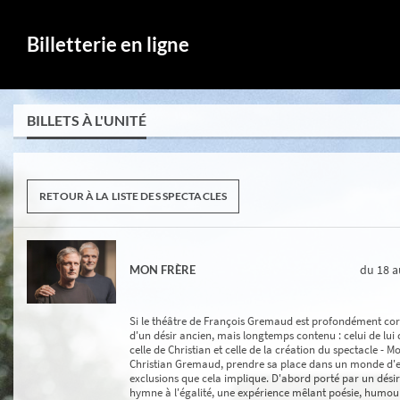
Billetterie en ligne
BILLETS À L'UNITÉ
RETOUR À LA LISTE DES SPECTACLES
du 18
a
MON FRÈRE
Si le théâtre de François Gremaud est profondément corpo
d'un désir ancien, mais longtemps contenu : celui de lui d
celle de Christian et celle de la création du spectacle - M
Christian Gremaud, prendre sa place dans un monde d'ente
exclusions que cela implique. D'abord porté par un désir
hymne à l'égalité, une expérience mêlant poésie, humour