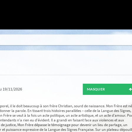
u 19/11/2026
MASQUER
rel, il le doit beaucoup à son frère Christian, sourd de naissance. Mon Frère est né
onner la parole. En tissant trois histoires parallèles – celle de la Langue des Signes,
on Frère se veut à la fois un acte politique, un acte artistique, et un acte d'amour. Po
ndants n'a rien eu d'évident. Il a grandi en faisant face aux violences et aux
 de justice, Mon Frère dépasse le témoignage pour devenir un lieu de partage, un
 et puissance expressive de la Langue des Signes Française. Sur un plateau dépouill