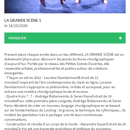
LA GRANDE SCÈNE 1
le 14/10/2026
MASQUER
Prenant place chaque année dans un lieu différent, LA GRANDE SCÈNE est un
événement phare pour découvrir les jeunes écritures chorégraphiques
d'aujourd'hui. Portée par le réseau des Petites Scènes Ouvertes, elle
rassemble artistes, professionnel·les et publics autour de créations
émergentes.
- T'façon on est en 2012 - Laurène DambermontExtrait de 12
minutesS'inspirant de l'ère contemporaine du clash en ligne, Loraine
Dambermont s'approprie ce phénomène, viriliste et surexposé, pour en
extraire une matière chorégraphique brute et incisive.
- Quatre trois ? : ? - Andrège Bidiamambu & Seren KanoExtrait de 19
minutesPour cette première pièce cosignée, Andrège Bidiamambu et Seren
Kano décident de créer un nouveau langage chorégraphique en se basant
sur les fondamentaux du Locking : le groove, la technique, les rythmiques... Ils
invitent les spectateur·ices à partager une de leurs nombreuses
conversations.
- Construction et révolte d'un corps de la honte - Alexandre GoyerExtrait de 20
minutesCe trio est une traversée analytique et poétique du processus