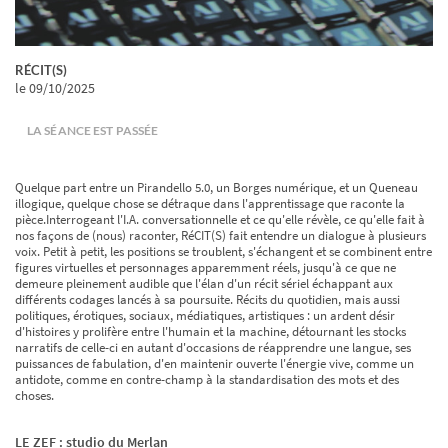
RÉCIT(S)
le 09/10/2025
LA SÉANCE EST PASSÉE
Quelque part entre un Pirandello 5.0, un Borges numérique, et un Queneau
illogique, quelque chose se détraque dans l'apprentissage que raconte la
pièce.Interrogeant l'I.A. conversationnelle et ce qu'elle révèle, ce qu'elle fait à
nos façons de (nous) raconter, RéCIT(S) fait entendre un dialogue à plusieurs
voix. Petit à petit, les positions se troublent, s'échangent et se combinent entre
figures virtuelles et personnages apparemment réels, jusqu'à ce que ne
demeure pleinement audible que l'élan d'un récit sériel échappant aux
différents codages lancés à sa poursuite. Récits du quotidien, mais aussi
politiques, érotiques, sociaux, médiatiques, artistiques : un ardent désir
d'histoires y prolifère entre l'humain et la machine, détournant les stocks
narratifs de celle-ci en autant d'occasions de réapprendre une langue, ses
puissances de fabulation, d'en maintenir ouverte l'énergie vive, comme un
antidote, comme en contre-champ à la standardisation des mots et des
choses.
LE ZEF : studio du Merlan